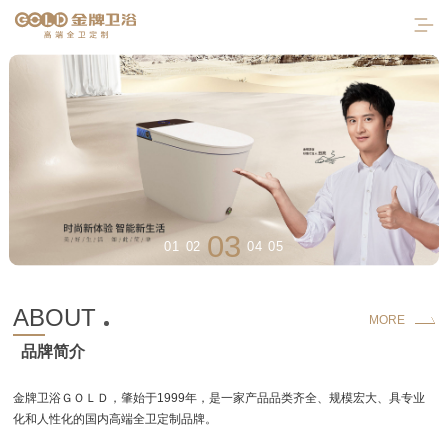
03
01
02
04
05
首页
ABOUT
MORE
品牌简介
走进金牌
产品中心
金牌卫浴ＧＯＬＤ，肇始于1999年，是一家产品品类齐全、规模宏大、具专业
化和人性化的国内高端全卫定制品牌。
工程案例