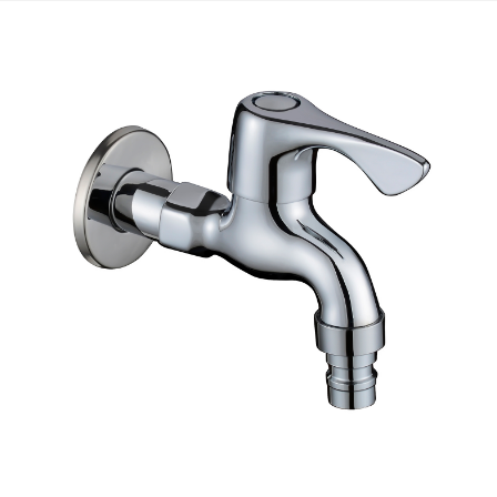
智能
浴室柜
五金
淋浴房
其他
定制
工程案例
加盟合作
品牌资讯
金牌服务
官方商城