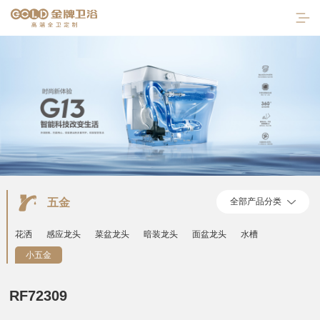
五金
全部产品分类
首页
花洒
感应龙头
菜盆龙头
暗装龙头
面盆龙头
水槽
走进金牌
小五金
产品中心
RF72309
陶瓷