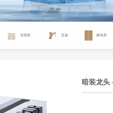
浴室柜
五金
淋浴房
暗装龙头 -