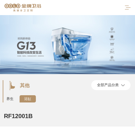
其他
全部产品分类
首页
养生
浴缸
走进金牌
RF12001B
产品中心
陶瓷