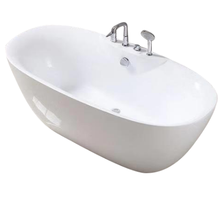
智能
浴室柜
五金
淋浴房
其他
定制
工程案例
加盟合作
品牌资讯
金牌服务
官方商城