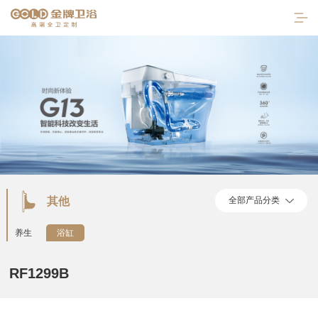
其他
全部产品分类
首页
养生
浴缸
走进金牌
RF1299B
产品中心
陶瓷