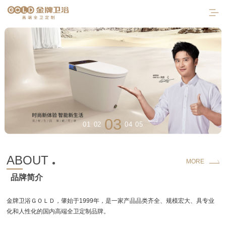
03
01
02
04
05
首页
ABOUT
MORE
品牌简介
走进金牌
产品中心
金牌卫浴ＧＯＬＤ，肇始于1999年，是一家产品品类齐全、规模宏大、具专业
化和人性化的国内高端全卫定制品牌。
工程案例