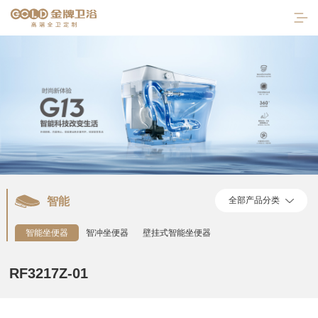
智能
全部产品分类
首页
智能坐便器
智冲坐便器
壁挂式智能坐便器
走进金牌
RF3217Z-01
产品中心
陶瓷