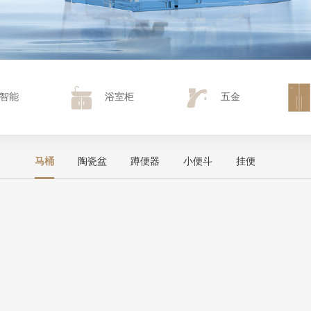
智能
浴室柜
五金
马桶
陶瓷盆
蹲便器
小便斗
挂便
定制