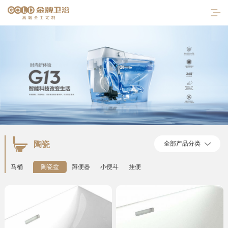
陶瓷
全部产品分类
首页
马桶
陶瓷盆
蹲便器
小便斗
挂便
走进金牌
产品中心
陶瓷