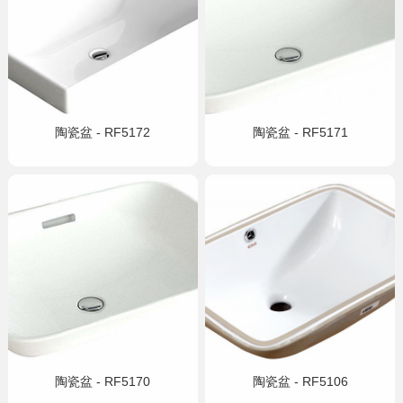
智能
浴室柜
五金
淋浴房
陶瓷盆 - RF5172
陶瓷盆 - RF5171
其他
定制
工程案例
加盟合作
品牌资讯
金牌服务
陶瓷盆 - RF5170
陶瓷盆 - RF5106
官方商城