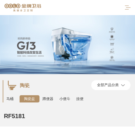
陶瓷
全部产品分类
首页
马桶
陶瓷盆
蹲便器
小便斗
挂便
走进金牌
RF5181
产品中心
陶瓷