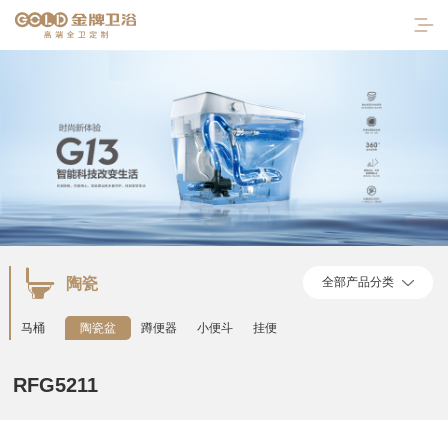
陶瓷
全部产品分类
首页
马桶
陶瓷盆
蹲便器
小便斗
挂便
走进金牌
RFG5211
产品中心
陶瓷