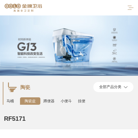
陶瓷
全部产品分类
首页
马桶
陶瓷盆
蹲便器
小便斗
挂便
走进金牌
RF5171
产品中心
陶瓷