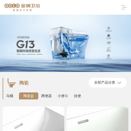
陶瓷
全部产品分类
首页
马桶
陶瓷盆
蹲便器
小便斗
挂便
走进金牌
产品中心
陶瓷