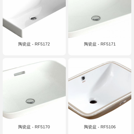
智能
浴室柜
五金
淋浴房
陶瓷盆 - RF5172
陶瓷盆 - RF5171
其他
定制
工程案例
加盟合作
品牌资讯
金牌服务
陶瓷盆 - RF5170
陶瓷盆 - RF5106
官方商城